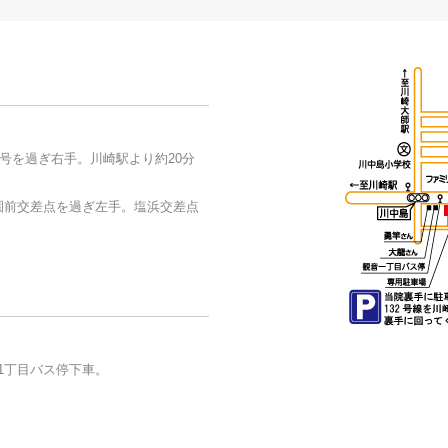
信号を過ぎ右手。川崎駅より約20分
公園前交差点を過ぎ左手。塩浜交差点
音1丁目バス停下車。