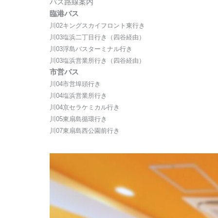
バス路線案内
臨港バス
川02キングスカイフロント東行き
川03塩浜二丁目行き（四谷経由）
川03浮島バスターミナル行き
川03塩浜営業所行き（四谷経由）
市営バス
川04市営埠頭行き
川04塩浜営業所行き
川04京セラケミカル行き
川05東扇島循環行き
川07東扇島西公園前行き