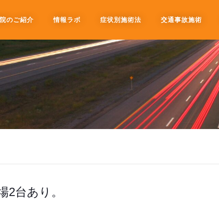
院のご紹介
情報ラボ
症状別施術法
交通事故施術
場2台あり。