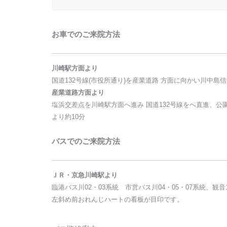
お車でのご来院方法
川崎駅方面より
国道132号線(市役所通り)を産業道路 方面に向かい川中島
産業道路方面より
塩浜交差点を川崎駅方面へ進み 国道132号線をへ直進、
より約10分
バスでのご来院方法
ＪＲ・京急川崎駅より
臨港バス川02・03系統 市営バス川04・05・07系統、観
左斜め前おれんじハートの看板が目印です。