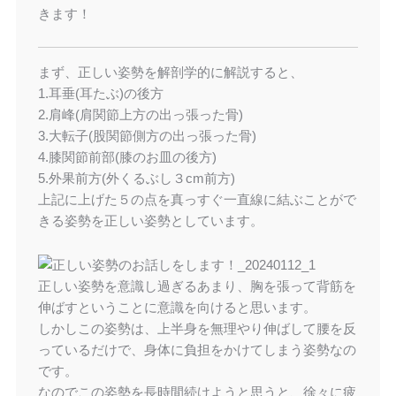
きます！
まず、正しい姿勢を解剖学的に解説すると、
1.耳垂(耳たぶ)の後方
2.肩峰(肩関節上方の出っ張った骨)
3.大転子(股関節側方の出っ張った骨)
4.膝関節前部(膝のお皿の後方)
5.外果前方(外くるぶし３cm前方)
上記に上げた５の点を真っすぐ一直線に結ぶことがで
きる姿勢を正しい姿勢としています。
正しい姿勢を意識し過ぎるあまり、胸を張って背筋を
伸ばすということに意識を向けると思います。
しかしこの姿勢は、上半身を無理やり伸ばして腰を反
っているだけで、身体に負担をかけてしまう姿勢なの
です。
なのでこの姿勢を長時間続けようと思うと、徐々に疲