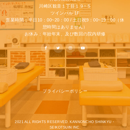
川崎区観音１丁目１９−５
ツインパル 1F
営業時間：平日10：00~20：00 / 土日祝9：00~19：00（休
憩時間はありません）
お休み：年始年末、及び数回の院内研修
プライバシーポリシー
2021 ALL RIGHTS RESERVED. KANNONCHO SHINKYU・
SEIKOTSUIN INC.