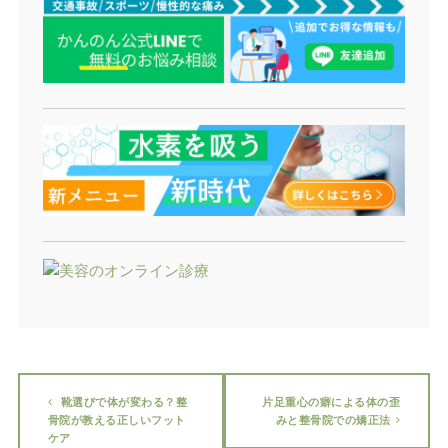
靴選びで体が変わる？整
片足重心の癖による体の歪
骨院が教える正しいフット
みと整骨院での矯正法
ケア