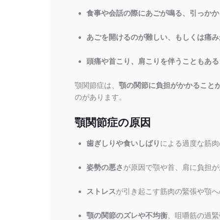
食事や会話の際にあごが鳴る、引っかか
あごを開けるのが難しい、もしくは痛み
頭痛や首こり、肩こりを伴うこともある
顎関節症は、
顎の関節に負担がかかること
のがあります。
顎関節症の原因
歯ぎしりや食いしばり
による過度な筋肉
姿勢の悪さ
が原因で顎や首、肩に負担が
ストレス
が引き起こす筋肉の緊張や顎へ
顎の関節のズレや不均衡
、咀嚼筋の過緊