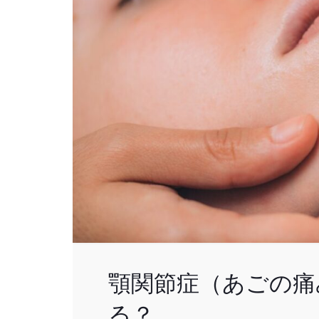
顎関節症（あごの痛
る？