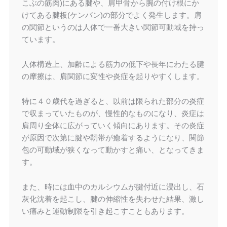
こぶの筋肉)にある腱や、肩甲骨から腕の付け根にか
けてある腱板(ケンバン)の部分でよく発生します。肩
の関節というのは人体で一番大きい関節可動域を持っ
ています。
人体構造上、加齢による筋力の低下や長年にわたる腱
の摩擦は、肩関節に変性や炎症を起りやすくします。
特に４０歳代を過ぎると、以前は限られた部分の炎症
で収まっていたものが、慢性的なものになり、炎症は
肩周り全体に広がっていく傾向にあります。その炎症
が原因で次第に腱や靭帯が癒着するようになり、関節
包の可動域が狭くなって動かすと痛い、となってきま
す。
また、時には血中のカルシウムが腱付近に浸出し、石
灰化沈着を起こし、腱の伸縮性を失わせた結果、激し
い痛みと運動制限を引き起こすこともあります。