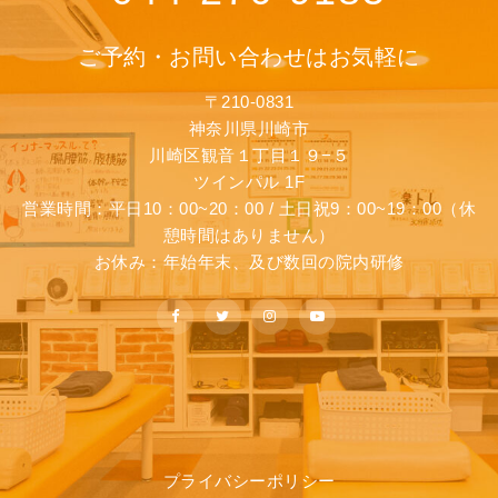
ご予約・お問い合わせはお気軽に
〒210-0831
神奈川県川崎市
川崎区観音１丁目１９−５
ツインパル 1F
営業時間：平日10：00~20：00 / 土日祝9：00~19：00（休
憩時間はありません）
お休み：年始年末、及び数回の院内研修
プライバシーポリシー