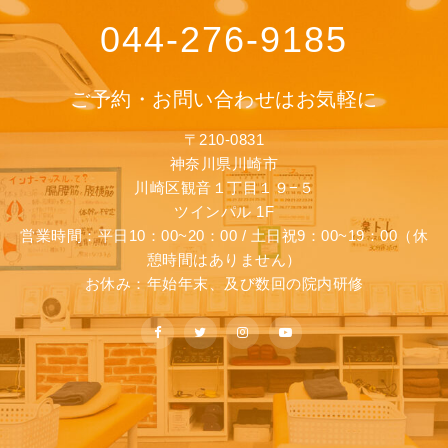
044-276-9185
ご予約・お問い合わせはお気軽に
〒210-0831
神奈川県川崎市
川崎区観音１丁目１９−５
ツインパル 1F
営業時間：平日10：00~20：00 / 土日祝9：00~19：00（休
憩時間はありません）
お休み：年始年末、及び数回の院内研修