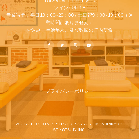
川崎区観音１丁目１９−５
ツインパル 1F
営業時間：平日10：00~20：00 / 土日祝9：00~19：00（休
憩時間はありません）
お休み：年始年末、及び数回の院内研修
プライバシーポリシー
2021 ALL RIGHTS RESERVED. KANNONCHO SHINKYU・
SEIKOTSUIN INC.