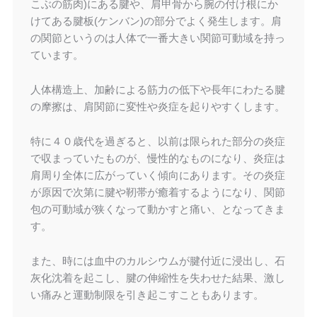
こぶの筋肉)にある腱や、肩甲骨から腕の付け根にか
けてある腱板(ケンバン)の部分でよく発生します。肩
の関節というのは人体で一番大きい関節可動域を持っ
ています。
人体構造上、加齢による筋力の低下や長年にわたる腱
の摩擦は、肩関節に変性や炎症を起りやすくします。
特に４０歳代を過ぎると、以前は限られた部分の炎症
で収まっていたものが、慢性的なものになり、炎症は
肩周り全体に広がっていく傾向にあります。その炎症
が原因で次第に腱や靭帯が癒着するようになり、関節
包の可動域が狭くなって動かすと痛い、となってきま
す。
また、時には血中のカルシウムが腱付近に浸出し、石
灰化沈着を起こし、腱の伸縮性を失わせた結果、激し
い痛みと運動制限を引き起こすこともあります。