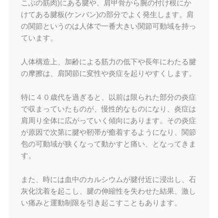
こぶの筋肉)にある腱や、肩甲骨から腕の付け根にか
けてある腱板(ケンバン)の部分でよく発生します。肩
の関節というのは人体で一番大きい関節可動域を持っ
ています。
人体構造上、加齢による筋力の低下や長年にわたる腱
の摩擦は、肩関節に変性や炎症を起りやすくします。
特に４０歳代を過ぎると、以前は限られた部分の炎症
で収まっていたものが、慢性的なものになり、炎症は
肩周り全体に広がっていく傾向にあります。その炎症
が原因で次第に腱や靭帯が癒着するようになり、関節
包の可動域が狭くなって動かすと痛い、となってきま
す。
また、時には血中のカルシウムが腱付近に浸出し、石
灰化沈着を起こし、腱の伸縮性を失わせた結果、激し
い痛みと運動制限を引き起こすこともあります。